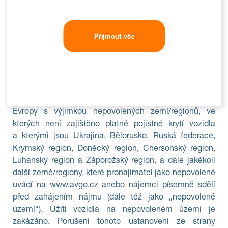
Přijmout vše
Územní omezení užití vozidla
Nájemce je oprávněn užívat vozidlo na celém území
Evropy s výjimkou nepovolených zemí/regionů, ve
kterých není zajištěno platné pojistné krytí vozidla
a kterými jsou Ukrajina, Bělorusko, Ruská federace,
Krymský region, Doněcký region, Chersonský region,
Luhanský region a Záporožský region, a dále jakékoli
další země/regiony, které pronajímatel jako nepovolené
uvádí na www.avgo.cz anebo nájemci písemně sdělí
před zahájením nájmu (dále též jako „nepovolené
území“). Užití vozidla na nepovoleném území je
zakázáno. Porušení tohoto ustanovení ze strany