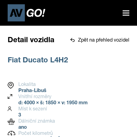
Detail vozidla
Zpět na přehled vozidel
Fiat Ducato L4H2
Lokalita
Praha-Libuš
Vnitřní rozměry
d: 4000 × š: 1850 × v: 1950 mm
Míst k sezení
3
Dálniční známka
ano
Počet kilometrů