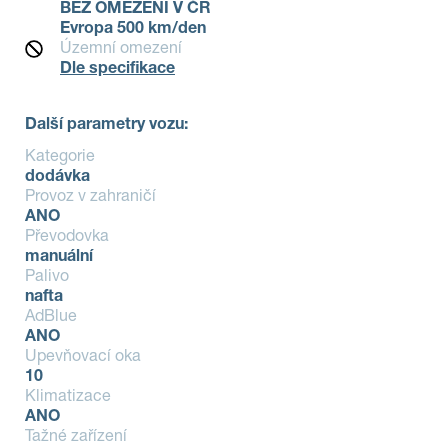
BEZ OMEZENÍ V ČR
Evropa 500 km/den
Územní omezení
Dle specifikace
Další parametry vozu:
Kategorie
dodávka
Provoz v zahraničí
ANO
Převodovka
manuální
Palivo
nafta
AdBlue
ANO
Upevňovací oka
10
Klimatizace
ANO
Tažné zařízení