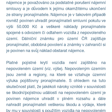
nájemce je považováno za podstatné porušení nájemní
smlouvy a je důvodem k jejímu okamžitému ukončení
ze strany pronajímatele. Nájemce je v takovém případě
rovněž povinen uhradit pronajímateli smluvní pokutu ve
výši 50.000 Kč a veškeré náklady pronajímatele
spojené s odvozem či odtahem vozidla z nepovoleného
území. Dálniční známku pro území ČR zajišťuje
pronajímatel, obdobná povolení a známky v zahraničí si
je povinen na svůj náklad obstarat nájemce.
Platné pojistné krytí vozidla není zajištěno na
nepovoleném území (viz. výše). Nepovoleným územím
jsou země a regiony, na které se vztahuje územní
výluka pojišťovny pronajímatele. S ohledem na tuto
skutečnost platí, že jakékoli nároky vzniklé v souvislosti
se škodní/pojistnou událostí na nepovoleném území je
povinen nájemce uhradit v plném rozsahu a dále
nahradit pronajímateli veškerou škodu a výdaje, které
by mu v souvislosti s použitím vozidla na nepovoleném